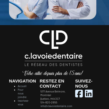
NAVIGATION
RESTEZ EN
SUIVEZ-
CONTACT
NOUS
Accueil
Pour
5171 Avenue Belmore,
nous
Montréal
joindre
Québec, H4V 2C7
Inscrivez-
514-820-2855
vous
info@clavoiedentaire.com